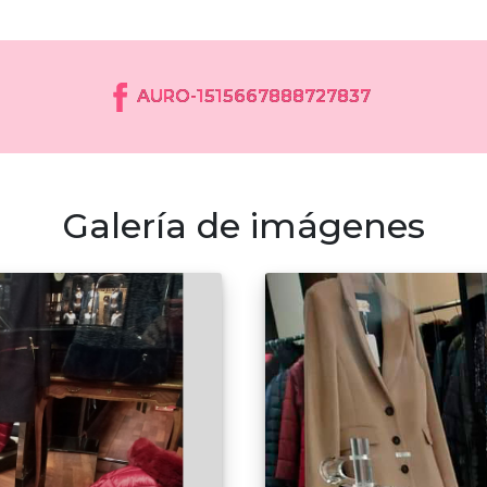
AURO-1515667888727837
Galería de imágenes