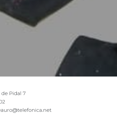
de Pidal 7
02
auro@telefonica.net