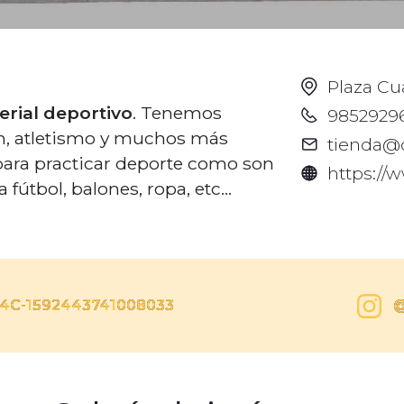
Plaza Cu
rial deportivo
. Tenemos
9852929
ón, atletismo y muchos más
tienda@
 para practicar deporte como son
https://
 fútbol, balones, ropa, etc...
-4C-1592443741008033
@