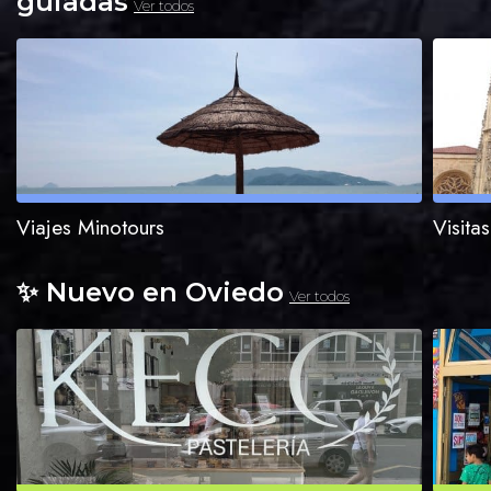
guiadas
Viajes Minotours
Visita
✨ Nuevo en Oviedo