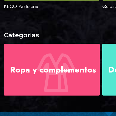
KECO Pasteleria
Quios
Categorías
Ropa y complementos
D