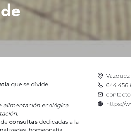
 de
Vázquez 
atía
que se divide
644 456 
contacto
https://
e
alimentación ecológica,
tación
.
a de
consultas
dedicadas a la
onalizadas, homeopatía,